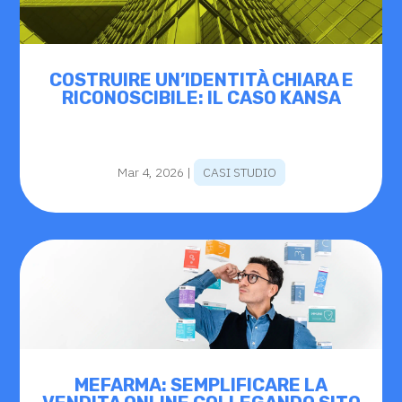
COSTRUIRE UN’IDENTITÀ CHIARA E
RICONOSCIBILE: IL CASO KANSA
Mar 4, 2026
|
CASI STUDIO
MEFARMA: SEMPLIFICARE LA