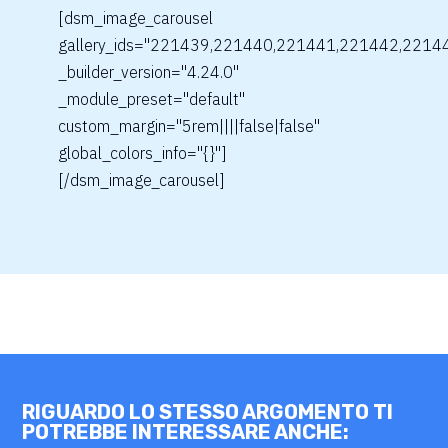
[dsm_image_carousel
gallery_ids="221439,221440,221441,221442,2214
_builder_version="4.24.0"
_module_preset="default"
custom_margin="5rem||||false|false"
global_colors_info="{}"]
[/dsm_image_carousel]
RIGUARDO LO STESSO ARGOMENTO TI
POTREBBE INTERESSARE ANCHE: