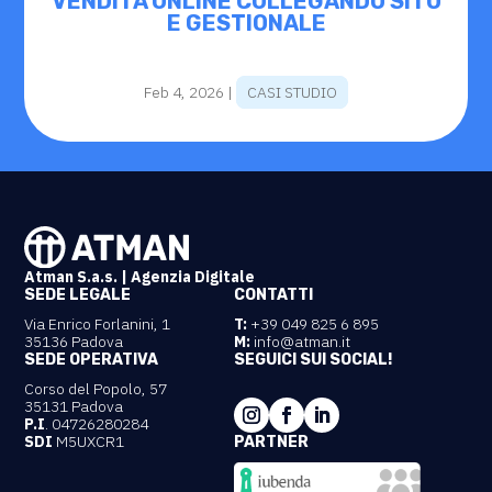
VENDITA ONLINE COLLEGANDO SITO
E GESTIONALE
Feb 4, 2026
|
CASI STUDIO
Atman S.a.s. | Agenzia Digitale
SEDE LEGALE
CONTATTI
Via Enrico Forlanini, 1
T:
+39 049 825 6 895
35136 Padova
M:
info@atman.it
SEDE OPERATIVA
SEGUICI SUI SOCIAL!
Corso del Popolo, 57
35131 Padova
P.I
. 04726280284
SDI
M5UXCR1
PARTNER