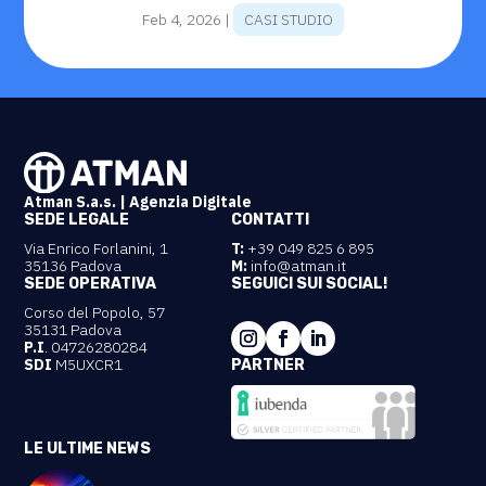
Feb 4, 2026
|
CASI STUDIO
Atman S.a.s. | Agenzia Digitale
SEDE LEGALE
CONTATTI
Via Enrico Forlanini, 1
T:
+39 049 825 6 895
35136 Padova
M:
info@atman.it
SEDE OPERATIVA
SEGUICI SUI SOCIAL!
Corso del Popolo, 57
35131 Padova
P.I
. 04726280284
SDI
M5UXCR1
PARTNER
LE ULTIME NEWS