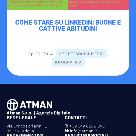
COME STARE SU LINKEDIN: BUONE E
CATTIVE ABITUDINI
Apr 22, 2014
|
ABC DEI SOCIAL MEDIA
,
INFOGRAFICA
Atman S.a.s. | Agenzia Digitale
SEDE LEGALE
CONTATTI
Via Enrico Forlanini, 1
T:
+39 049 825 6 895
35136 Padova
M:
info@atman.it
SEDE OPERATIVA
SEGUICI SUI SOCIAL!