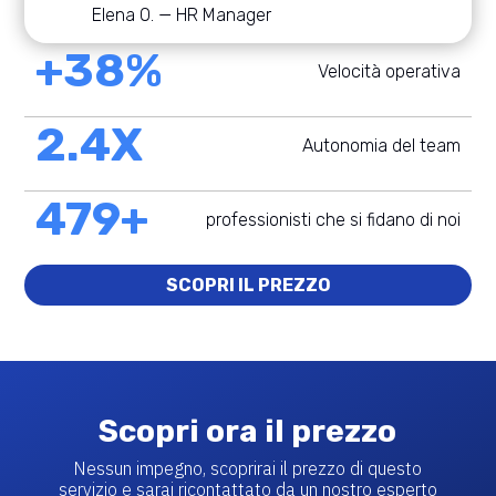
Elena O. — HR Manager
+38%
Velocità operativa
2.4X
Autonomia del team
479+
professionisti che si fidano di noi
SCOPRI IL PREZZO
Scopri ora il prezzo
Nessun impegno, scoprirai il prezzo di questo
servizio e sarai ricontattato da un nostro esperto