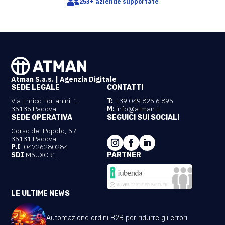

253+ aziende supportate
Atman S.a.s. | Agenzia Digitale
SEDE LEGALE
CONTATTI
Via Enrico Forlanini, 1
T:
+39 049 825 6 895
35136 Padova
M:
info@atman.it
SEDE OPERATIVA
SEGUICI SUI SOCIAL!
Corso del Popolo, 57
35131 Padova
P.I
. 04726280284
SDI
M5UXCR1
PARTNER
LE ULTIME NEWS
Automazione ordini B2B per ridurre gli errori