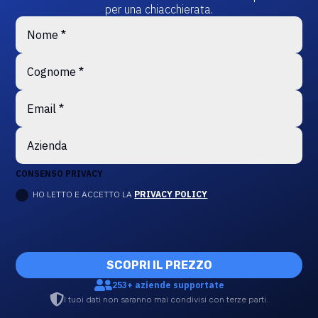
per una chiacchierata.
CONSENSO PRIVACY
HO LETTO E ACCETTO LA
PRIVACY POLICY
SCOPRI IL PREZZO

253+ aziende supportate

I tuoi dati non saranno mai condivisi con terze parti.