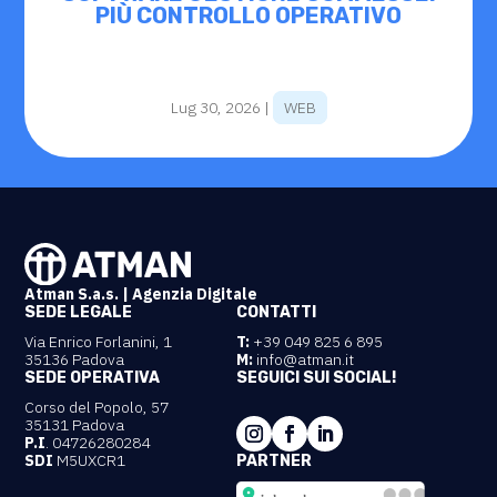
PIÙ CONTROLLO OPERATIVO
Lug 30, 2026
|
WEB
Atman S.a.s. | Agenzia Digitale
SEDE LEGALE
CONTATTI
Via Enrico Forlanini, 1
T:
+39 049 825 6 895
35136 Padova
M:
info@atman.it
SEDE OPERATIVA
SEGUICI SUI SOCIAL!
Corso del Popolo, 57
35131 Padova
P.I
. 04726280284
SDI
M5UXCR1
PARTNER