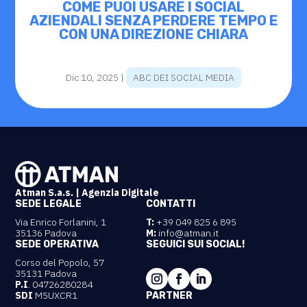
COME PUOI USARE I SOCIAL
AZIENDALI SENZA PERDERE TEMPO E
CON UNA DIREZIONE CHIARA
Dic 10, 2025
|
ABC DEI SOCIAL MEDIA
Atman S.a.s. | Agenzia Digitale
SEDE LEGALE
CONTATTI
Via Enrico Forlanini, 1
T:
+39 049 825 6 895
35136 Padova
M:
info@atman.it
SEDE OPERATIVA
SEGUICI SUI SOCIAL!
Corso del Popolo, 57
35131 Padova
P.I
. 04726280284
SDI
M5UXCR1
PARTNER