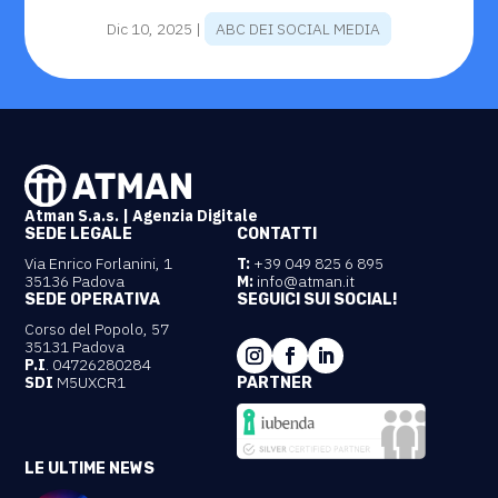
Dic 10, 2025
|
ABC DEI SOCIAL MEDIA
Atman S.a.s. | Agenzia Digitale
SEDE LEGALE
CONTATTI
Via Enrico Forlanini, 1
T:
+39 049 825 6 895
35136 Padova
M:
info@atman.it
SEDE OPERATIVA
SEGUICI SUI SOCIAL!
Corso del Popolo, 57
35131 Padova
P.I
. 04726280284
SDI
M5UXCR1
PARTNER
LE ULTIME NEWS