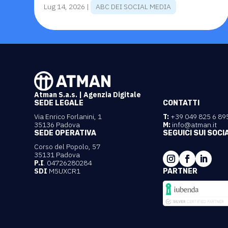
Lug 14, 2026
|
ABC DEI SOCIAL MEDIA
Atman S.a.s. | Agenzia Digitale
SEDE LEGALE
CONTATTI
Via Enrico Forlanini, 1
T:
+39 049 825 6 89
35136 Padova
M:
info@atman.it
SEDE OPERATIVA
SEGUICI SUI SOCI
Corso del Popolo, 57
35131 Padova
P.I
. 04726280284
SDI
M5UXCR1
PARTNER