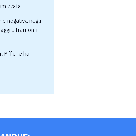
imizzata.
ne negativa negli
saggi o tramonti
l Piff che ha