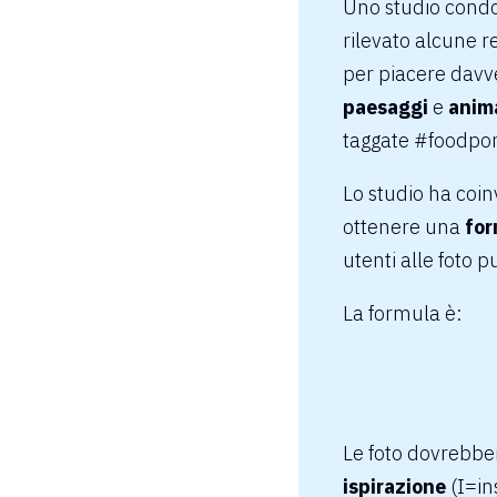
Uno studio cond
rilevato alcune r
per piacere davv
paesaggi
e
anima
taggate
#foodpo
Lo studio ha coin
ottenere una
for
utenti alle foto 
La formula è:
Le foto dovrebbe
ispirazione
(I=in