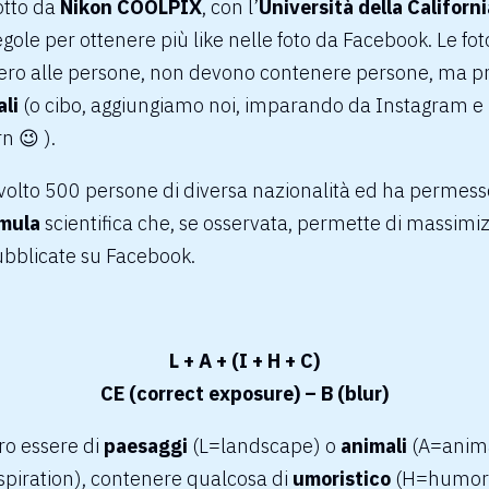
otto da
Nikon COOLPIX
, con l’
Università della Californi
egole per ottenere più like nelle foto da Facebook. Le fo
ero alle persone, non devono contenere persone, ma p
li
(o cibo, aggiungiamo noi, imparando da
Instagram
e 
rn
😉 ).
volto 500 persone di diversa nazionalità ed ha permesso 
mula
scientifica che, se osservata, permette di massimizz
pubblicate su Facebook.
L + A + (I + H + C)
CE (correct exposure) – B (blur)
ro essere di
paesaggi
(L=landscape) o
animali
(A=animal
spiration), contenere qualcosa di
umoristico
(H=humor