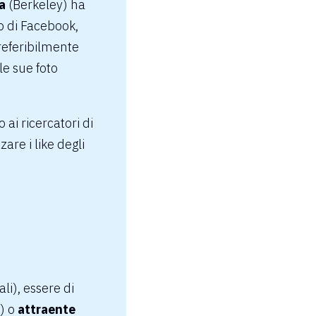
a
(Berkeley) ha
to di Facebook,
referibilmente
le sue foto
ai ricercatori di
are i like degli
i), essere di
) o
attraente