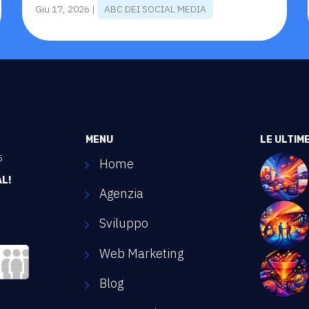
Giu 17, 2026
|
ABC DEI SOCIAL MEDIA
MENU
LE ULTIM
5
Home
AL!
Agenzia
Sviluppo
Web Marketing
Blog