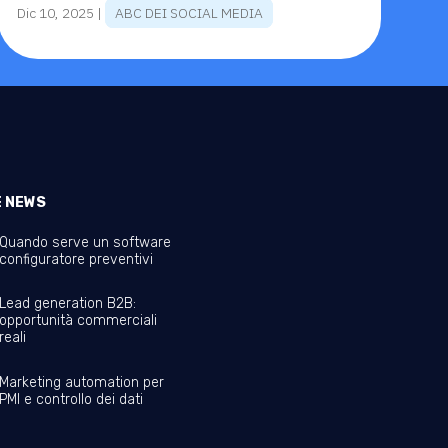
Dic 10, 2025
|
ABC DEI SOCIAL MEDIA
E NEWS
Quando serve un software
configuratore preventivi
Lead generation B2B:
opportunità commerciali
reali
Marketing automation per
PMI e controllo dei dati