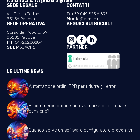
Atman S.a.s. | Agenzia Digitale
SEDE LEGALE
CONTATTI
Via Enrico Forlanini, 1
T:
+39 049 825 6 895
35136 Padova
M:
info@atman.it
SEDE OPERATIVA
SEGUICI SUI SOCIAL!
Corso del Popolo, 57
35131 Padova
P.I
. 04726280284
SDI
M5UXCR1
PARTNER
LE ULTIME NEWS
Automazione ordini B2B per ridurre gli errori
E-commerce proprietario vs marketplace: quale
conviene?
Quando serve un software configuratore preventivi