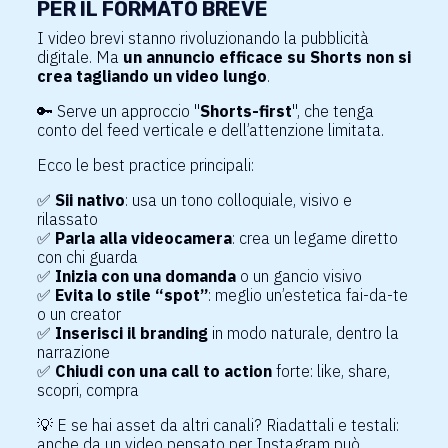
PER IL FORMATO BREVE
I video brevi stanno rivoluzionando la pubblicità
digitale. Ma
un annuncio efficace su Shorts non si
crea tagliando un video lungo
.
🔑 Serve un approccio "
Shorts-first
", che tenga
conto del feed verticale e dell’attenzione limitata.
Ecco le best practice principali:
✅
Sii nativo
: usa un tono colloquiale, visivo e
rilassato
✅
Parla alla videocamera
: crea un legame diretto
con chi guarda
✅
Inizia con una domanda
o un gancio visivo
✅
Evita lo stile “spot”
: meglio un’estetica fai-da-te
o un creator
✅
Inserisci il branding
in modo naturale, dentro la
narrazione
✅
Chiudi con una call to action
forte: like, share,
scopri, compra
💡
E se hai asset da altri canali? Riadattali e testali:
anche da un video pensato per Instagram può