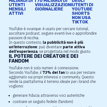
MILIARDI DI
I 70 MILIARDI DI
DEGLI
UTENTI
VISUALIZZAZIONI
UTENTI DI
MENSILI
GIORNALIERE
YOUTUBE
ATTIVI
SHORTS
NON USA
TIKTOK
YouTube è ovunque: è usato per cercare tutorial,
ascoltare podcast, seguire eventi live o approfondire
passioni di nicchia.
In questo contesto,
la pubblicità non è più
un’interruzione
: può diventare
parte attiva
dell’esperienza
, se progettata nel modo giusto.
IL POTERE DEI CREATOR E DEI
FANDOM
YouTube non è solo numeri: è connessione.
Secondo YouTube, il
73% dei fan
lo usa per restare
aggiornato sui propri interessi o community. Questo
rende la piattaforma il terreno ideale per i brand che
vogliono:
generare fiducia attraverso voci autentiche
costruire un seguito fedele (fandom)