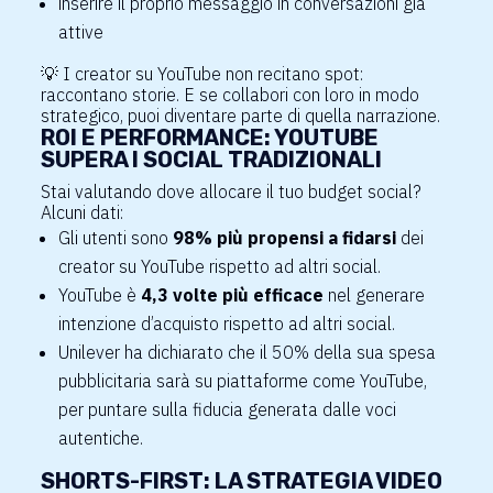
inserire il proprio messaggio in conversazioni già
attive
💡
I creator su YouTube non recitano spot:
raccontano storie. E se collabori con loro in modo
strategico, puoi diventare parte di quella narrazione.
ROI E PERFORMANCE: YOUTUBE
SUPERA I SOCIAL TRADIZIONALI
Stai valutando dove allocare il tuo budget social?
Alcuni dati:
Gli utenti sono
98% più propensi a fidarsi
dei
creator su YouTube rispetto ad altri social.
YouTube è
4,3 volte più efficace
nel generare
intenzione d’acquisto rispetto ad altri social.
Unilever ha dichiarato che il 50% della sua spesa
pubblicitaria sarà su piattaforme come YouTube,
per puntare sulla fiducia generata dalle voci
autentiche.
SHORTS-FIRST: LA STRATEGIA VIDEO