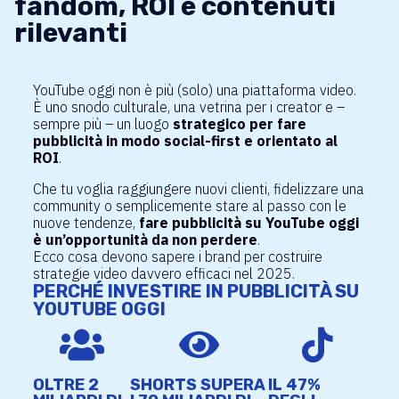
fandom, ROI e contenuti
rilevanti
YouTube oggi non è più (solo) una piattaforma video.
È uno snodo culturale, una vetrina per i creator e –
sempre più – un luogo
strategico per fare
pubblicità in modo social-first e orientato al
ROI
.
Che tu voglia raggiungere nuovi clienti, fidelizzare una
community o semplicemente stare al passo con le
nuove tendenze,
fare pubblicità su YouTube oggi
è un’opportunità da non perdere
.
Ecco cosa devono sapere i brand per costruire
strategie video davvero efficaci nel 2025.
PERCHÉ INVESTIRE IN PUBBLICITÀ SU
YOUTUBE OGGI



OLTRE 2
SHORTS SUPERA
IL 47%