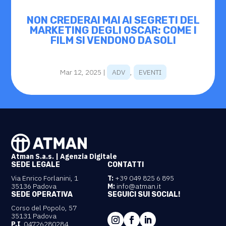
NON CREDERAI MAI AI SEGRETI DEL
MARKETING DEGLI OSCAR: COME I
FILM SI VENDONO DA SOLI
Mar 12, 2025
|
ADV
,
EVENTI
Atman S.a.s. | Agenzia Digitale
SEDE LEGALE
CONTATTI
Via Enrico Forlanini, 1
T:
+39 049 825 6 895
35136 Padova
M:
info@atman.it
SEDE OPERATIVA
SEGUICI SUI SOCIAL!
Corso del Popolo, 57
35131 Padova
P.I
. 04726280284