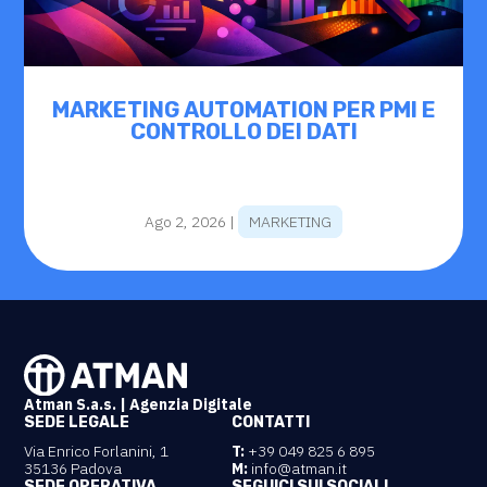
MARKETING AUTOMATION PER PMI E
CONTROLLO DEI DATI
Ago 2, 2026
|
MARKETING
Atman S.a.s. | Agenzia Digitale
SEDE LEGALE
CONTATTI
Via Enrico Forlanini, 1
T:
+39 049 825 6 895
35136 Padova
M:
info@atman.it
SEDE OPERATIVA
SEGUICI SUI SOCIAL!