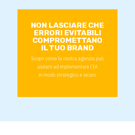
NON LASCIARE CHE
ERRORI EVITABILI
COMPROMETTANO
IL TUO BRAND
Scopri come la nostra agenzia può
aiutarti ad implementare l’IA
in modo strategico e sicuro