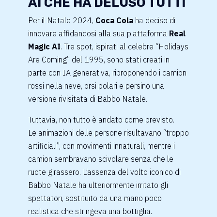
AI CHE HA DELUSO TUTTI
Per il Natale 2024,
Coca Cola
ha deciso di
innovare affidandosi alla sua piattaforma
Real
Magic AI
. Tre spot, ispirati al celebre “Holidays
Are Coming” del 1995, sono stati creati in
parte con IA generativa, riproponendo i camion
rossi nella neve, orsi polari e persino una
versione rivisitata di Babbo Natale.
Tuttavia, non tutto è andato come previsto.
Le animazioni delle persone risultavano “troppo
artificiali”, con movimenti innaturali, mentre i
camion sembravano scivolare senza che le
ruote girassero. L’assenza del volto iconico di
Babbo Natale ha ulteriormente irritato gli
spettatori, sostituito da una mano poco
realistica che stringeva una bottiglia.