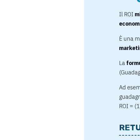
Il ROI
mi
economi
È una m
market
La
formu
(Guadagn
Ad esem
guadagni
ROI = (
RETU