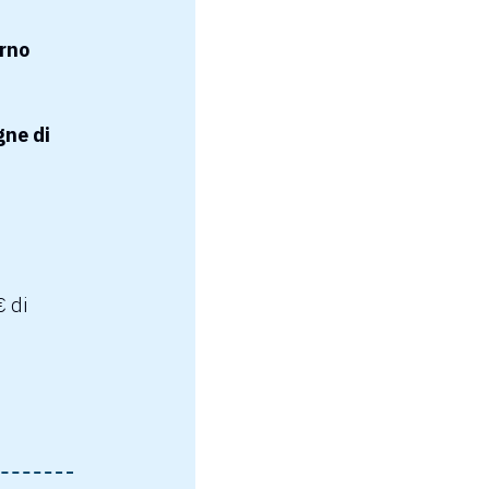
orno
ne di
 di