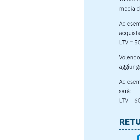
media d
Ad esem
acquista
LTV = 5
Volendo
aggiunge
Ad esemp
sarà:
LTV = 6
RETU