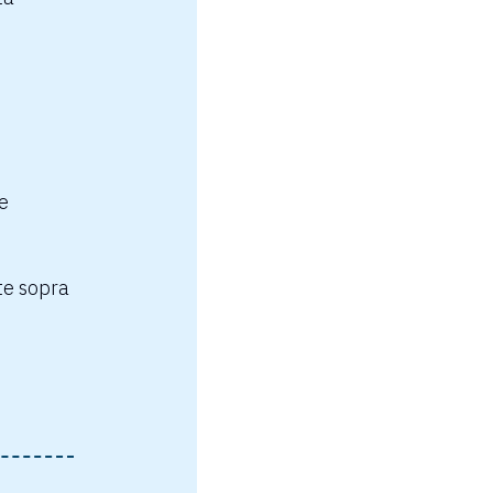
te
nte sopra