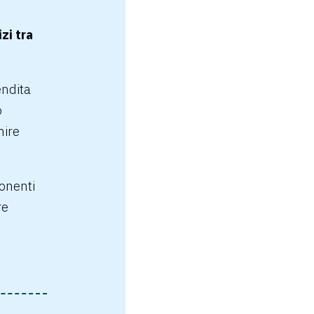
zi tra
endita
o
nire
onenti
re