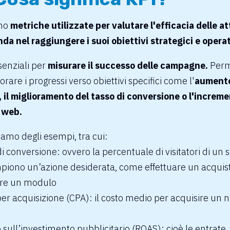
ono
metriche utilizzate per valutare l'efficacia delle at
da nel raggiungere i suoi obiettivi strategici e operat
enziali per
misurare il successo delle campagne.
Perm
orare i progressi verso obiettivi specifici come l'
aumento
 il miglioramento del tasso di conversione o l'increme
o web.
tiamo degli esempi, tra cui:
di conversione:
ovvero la percentuale di visitatori di un 
piono un’azione desiderata, come effettuare un acquis
re un modulo
per acquisizione (CPA):
il costo medio per acquisire un 
 sull’investimento pubblicitario (ROAS):
cioè le entrate