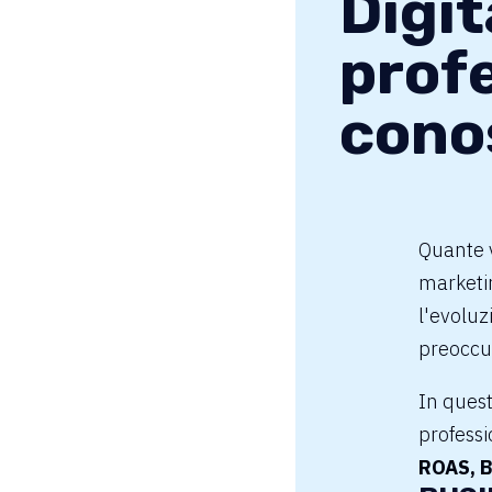
Digit
prof
cono
Quante v
marketi
l'evoluz
preoccup
In quest
professi
ROAS, B