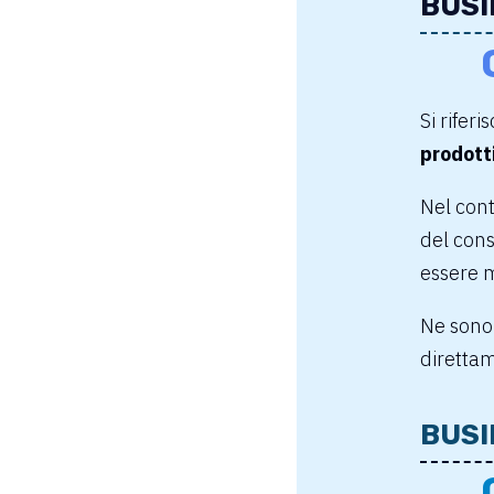
BUSI
Si rifer
prodotti
Nel cont
del cons
essere m
Ne sono
direttam
BUSI