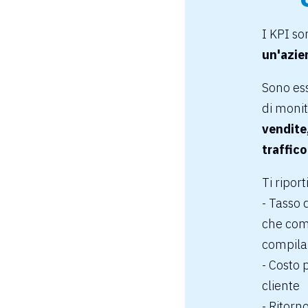
I KPI s
un'azien
Sono ess
di monit
vendite,
traffic
Ti ripor
-
Tasso 
che com
compila
-
Costo 
cliente
-
Ritorno