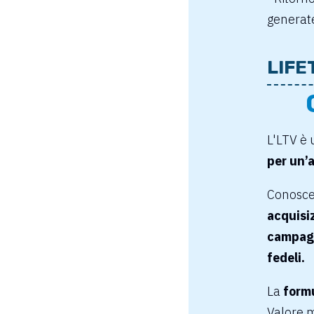
generate
LIFE
L'LTV è
per un’
Conoscer
acquisiz
campagn
fedeli.
La
formu
Valore m