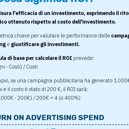
sura l'efficacia di un investimento, esprimendo il rit
co ottenuto rispetto al costo dell'investimento.
etrica chiave per valutare le performance delle
campag
ing
e
giustificare gli investimenti.
la di base
per calcolare il ROI
prevede:
i - Costi) / Costi
pio, se una campagna pubblicitaria ha generato 1.000€
 e il costo è stato di 200 €, il ROI sarà:
1.000€ - 200€) / 200€ = 4 (o 400%)
RN ON ADVERTISING SPEND