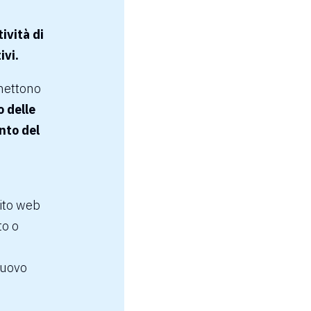
tività di
ivi.
ettono
 delle
nto del
sito web
to o
nuovo