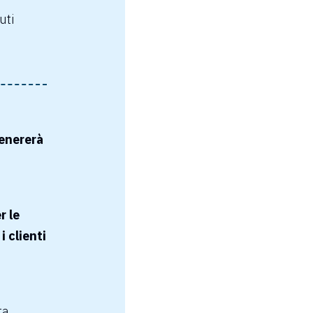
uti
genererà
r le
 clienti
ta