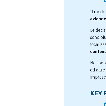
Il model
aziende
Le decis
sono più
focalizz
contenut
Ne sono
ad altre
imprese
KEY 